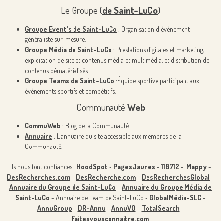
Le Groupe (
de Saint-LuCo
)
Groupe Event's de Saint-LuCo
: Organisation d'événement
généraliste sur-mesure.
Groupe Média de Saint-LuCo
: Prestations digitales et marketing,
exploitation de site et contenus média et multimédia, et distribution de
contenus dématérialisés.
Groupe Teams de Saint-LuCo
:Équipe sportive participant aux
événements sportifs et compétitifs.
Communauté
Web
CommuWeb
: Blog de la Communauté.
Annuaire
: L'annuaire du site accessible aux membres de la
Communauté.
Ils nous font confiances :
HoodSpot
-
PagesJaunes
-
118712
-
Mappy
-
DesRecherches.com
-
DesRecherche.com
-
DesRecherchesGlobal
-
Annuaire du Groupe de Saint-LuCo
-
Annuaire du Groupe Média de
Saint-LuCo
- Annuaire de Team de Saint-LuCo -
GlobalMédia-SLC
-
AnnuGroup
-
DR-Annu
-
AnnuVO
-
TotalSearch
-
Faitesvousconnaitre.com
.