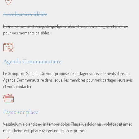
Localisation idéale
Notre maison se situe à juste quelques kilomètres des montagnes et d'un lac
pour vos moments paisibles.
Agenda Communautaire
Le Groupe de Saint-LuCo vous propose de partager vos événements dans un
Agenda Communautaire dans lequel les membres pourront partager leurs avis
et vous contacter.
Payez sur place
Vestibulum a blandit ex, in tempor dolor. Phasellus dolor nisl, volutpat sit amet
mollis hendrerit, pharetra eget ex ipsum et primis.