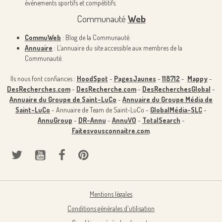
événements sportifs et compétitifs.
Communauté
Web
CommuWeb
: Blog de la Communauté.
Annuaire
: L'annuaire du site accessible aux membres de la
Communauté.
Ils nous font confiances :
HoodSpot
-
PagesJaunes
-
118712
-
Mappy
-
DesRecherches.com
-
DesRecherche.com
-
DesRecherchesGlobal
-
Annuaire du Groupe de Saint-LuCo
-
Annuaire du Groupe Média de
Saint-LuCo
- Annuaire de Team de Saint-LuCo -
GlobalMédia-SLC
-
AnnuGroup
-
DR-Annu
-
AnnuVO
-
TotalSearch
-
Faitesvousconnaitre.com
.
Mentions légales
Conditions générales d'utilisation